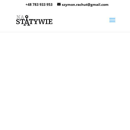
+48 783 933 953
szymon.rachut@gmail.com
Zdjecia sklepów