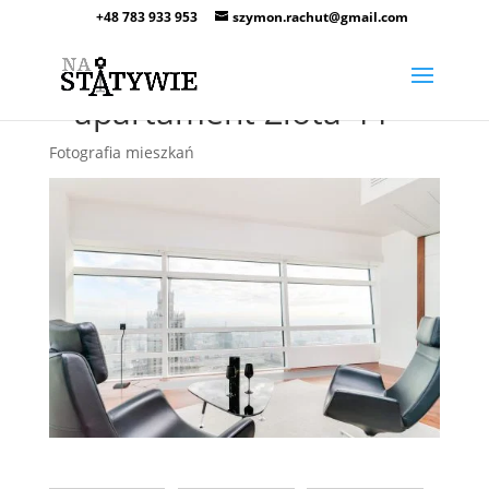
+48 783 933 953
szymon.rachut@gmail.com
Zdjęcia wnętrz Warszawa
– apartament Złota 44
Fotografia mieszkań